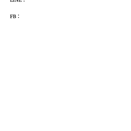
LINE：
FB：