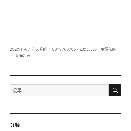
發
分
標
2020-11-07
大業路
0979768705
、
28955583
、
星饌私廚
佈
在
類
籤
發佈留言
日
〈28955583〉
期:
搜
搜
尋
尋
關
鍵
字:
分類