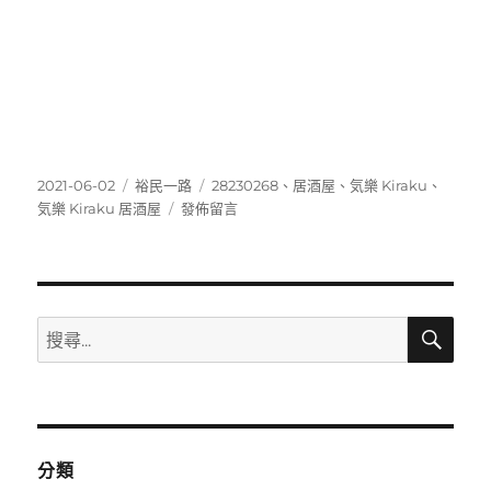
發
分
標
2021-06-02
裕民一路
28230268
、
居酒屋
、
気樂 Kiraku
、
佈
類
在
籤
気樂 Kiraku 居酒屋
發佈留言
日
〈28230268〉
期:
搜
搜
尋
尋
關
鍵
字:
分類