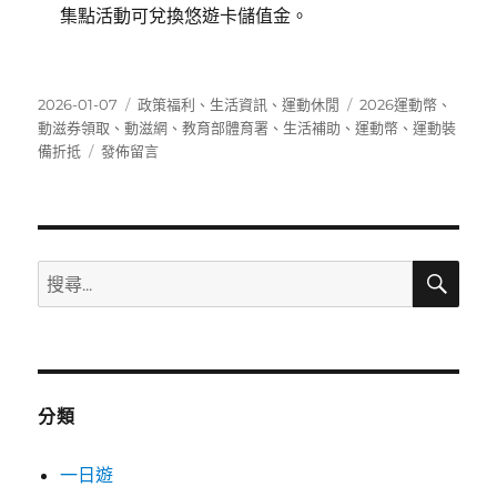
集點活動可兌換悠遊卡儲值金。
發
分
標
2026-01-07
政策福利
、
生活資訊
、
運動休閒
2026運動幣
、
佈
類
籤
動滋券領取
、
動滋網
、
教育部體育署
、
生活補助
、
運動幣
、
運動裝
日
在
備折抵
發佈留言
期:
〈如
何
領
取
運
搜
搜
尋
動
尋
幣？
關
2026
年
鍵
新
字:
制
分類
懶
人
一日遊
包〉