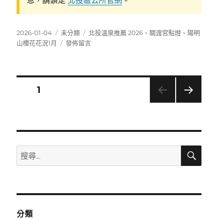
息，請鎖定
北投區公所官網
。
發
分
標
2026-01-04
未分類
北投溫泉推薦 2026
、
關渡宮點燈
、
陽明
佈
類
在
籤
山櫻花花況1月
發佈留言
日
〈【2026
期:
北
投
活
文
頁次
1
動
全
下一
章
攻
頁
略】
分
1
月
搜
搜
必
頁
尋
尋
看
行
關
程：
鍵
北
字:
投
分類
溫