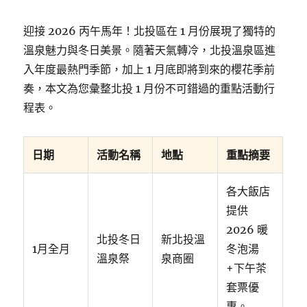
迎接 2026 丙午馬年！北投區在 1 月份展現了獨特的
溫泉魅力與冬日美景。隨著天氣轉冷，北投溫泉區進
入年度最熱門季節，加上 1 月底即將到來的櫻花季前
奏，本文為您彙整北投 1 月份不可錯過的重點活動行
程表。
日期
活動名稱
地點
重點摘要
各大飯店
提供
2026 暖
北投冬日
新北投溫
1月全月
冬泡湯
溫泉祭
泉商圈
+下午茶
套票優
惠。