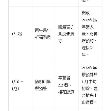
開放
2026 馬
關渡宮 /
年安太
丙午馬年
1/1 起
北投普濟
歲、財神
祈福點燈
寺
燈預約，
迎接新
年。
2026 早
櫻預計於
平菁街
1/10 –
陽明山早
1 月中旬
42 巷、
1/31
櫻預警
初綻，適
櫻花隧道
合搶先上
山賞櫻。