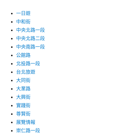
泉
季、
一日遊
陽
中和街
明
中央北路一段
山
早
中央北路二段
櫻
中央南路一段
綻
公館路
放、
關
北投路一段
渡
台北旅遊
宮
大同街
馬
年
大業路
祈
大興街
福
實踐街
點
燈〉
尊賢街
展覽情報
崇仁路一段