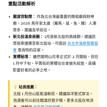
重點活動解析
關渡宮點燈：
作為北台灣最重要的媽祖廟與財神
廟，2026 馬年安太歲（屬馬、鼠、兔、雞）人潮
眾多，建議及早前往。
新北投溫泉商圈：
1月是新北投的高峰期。建議民
眾搭乘捷運至新北投站，可造訪
台北市溫泉發展協
會
查詢特約店家。
賞櫻秘境：
雖然陽明山花季正式於 2 月開始，但在
1 月中下旬，平菁街的寒櫻往往會搶先綻放，是攝
影愛好者的必爭之地。
站長推薦：
北投 1 月份山區氣溫較低，建議採洋蔥式穿法。
泡湯後可以前往關渡欣賞夕陽。更多北投在地消