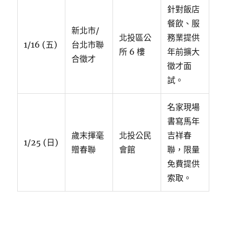
針對飯店
餐飲、服
新北市/
北投區公
務業提供
1/16 (五)
台北市聯
所 6 樓
年前擴大
合徵才
徵才面
試。
名家現場
書寫馬年
歲末揮毫
北投公民
吉祥春
1/25 (日)
贈春聯
會館
聯，限量
免費提供
索取。