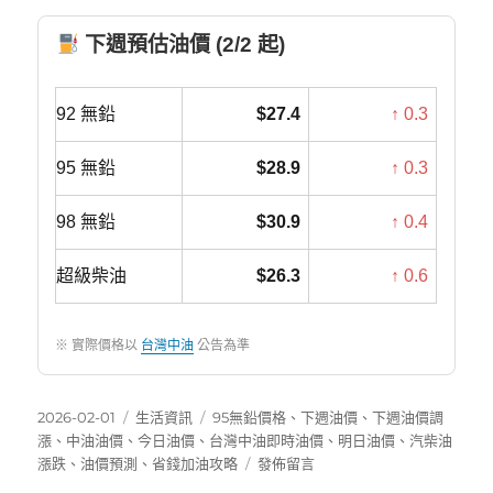
下週預估油價 (2/2 起)
92 無鉛
$27.4
↑ 0.3
95 無鉛
$28.9
↑ 0.3
98 無鉛
$30.9
↑ 0.4
超級柴油
$26.3
↑ 0.6
※ 實際價格以
台灣中油
公告為準
發
分
標
2026-02-01
生活資訊
95無鉛價格
、
下週油價
、
下週油價調
佈
類
籤
漲
、
中油油價
、
今日油價
、
台灣中油即時油價
、
明日油價
、
汽柴油
日
在
漲跌
、
油價預測
、
省錢加油攻略
發佈留言
期:
〈下