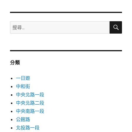
週
油
價
預
搜
搜
尋
計
尋
調
關
漲！
汽
鍵
油
字:
漲
分類
0.4
元、
一日遊
柴
油
中和街
0.6
中央北路一段
元，
中央北路二段
今
日
中央南路一段
(週
公館路
日)
北投路一段
趕