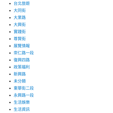
快
台北旅遊
去
大同街
加
大業路
油！〉
大興街
實踐街
尊賢街
展覽情報
崇仁路一段
復興四路
政策福利
新興路
未分類
東華街二段
永興路一段
生活娛樂
生活資訊