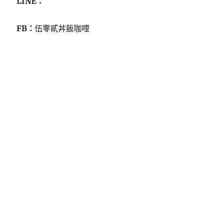
LINE：
FB：
伍零貳丼飯咖哩