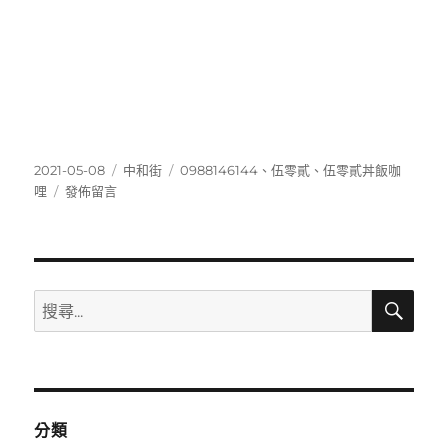
發
分
標
2021-05-08
中和街
0988146144
、
伍零貳
、
伍零貳丼飯咖
佈
在
類
籤
哩
發佈留言
日
〈0988146144〉
期:
搜
搜
尋
尋
關
鍵
字:
分類