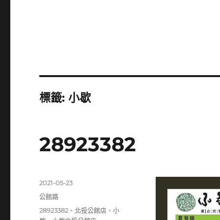
標籤:
小歇
28923382
發
2021-05-23
佈
分
公館路
日
類
標
28923382
、
北投公館店
、
小
期: