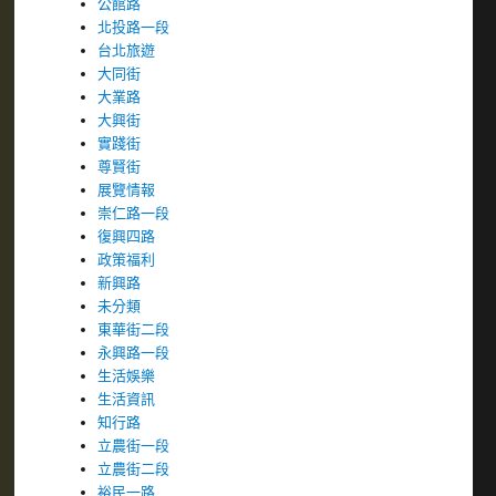
公館路
北投路一段
台北旅遊
大同街
大業路
大興街
實踐街
尊賢街
展覽情報
崇仁路一段
復興四路
政策福利
新興路
未分類
東華街二段
永興路一段
生活娛樂
生活資訊
知行路
立農街一段
立農街二段
裕民一路