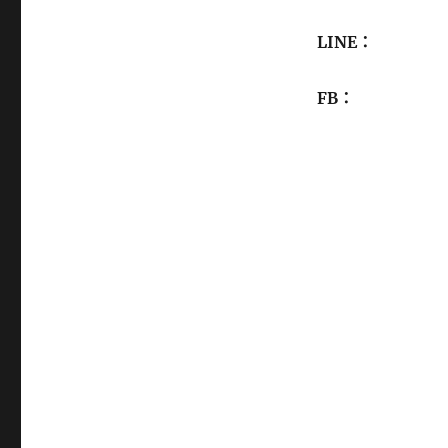
LINE：
FB：