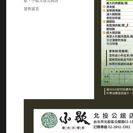
籤
歇
、
小歇北投公館店
在
發佈留言
〈28923382〉