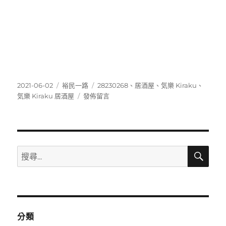
發
分
標
2021-06-02
裕民一路
28230268
、
居酒屋
、
気樂 Kiraku
、
佈
類
在
籤
気樂 Kiraku 居酒屋
發佈留言
日
〈28230268〉
期:
搜
搜
尋
尋
關
鍵
字:
分類