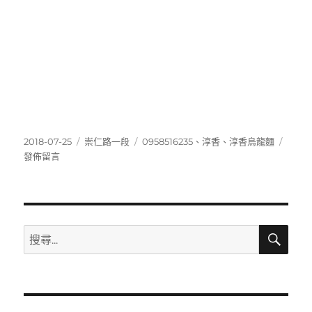
發
分
標
在
2018-07-25
崇仁路一段
0958516235
、
淳香
、
淳香烏龍麵
佈
類
籤
〈095
發佈留言
日
期:
搜
搜
尋
尋
關
鍵
字: