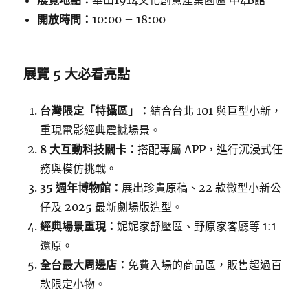
展覽地點：
華山1914文化創意產業園區 中4B館
開放時間：
10:00 – 18:00
展覽 5 大必看亮點
台灣限定「特攝區」：
結合台北 101 與巨型小新，
重現電影經典震撼場景。
8 大互動科技關卡：
搭配專屬 APP，進行沉浸式任
務與模仿挑戰。
35 週年博物館：
展出珍貴原稿、22 款微型小新公
仔及 2025 最新劇場版造型。
經典場景重現：
妮妮家舒壓區、野原家客廳等 1:1
還原。
全台最大周邊店：
免費入場的商品區，販售超過百
款限定小物。