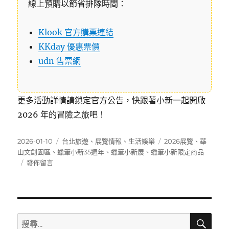
線上預購以節省排隊時間：
Klook 官方購票連結
KKday 優惠票價
udn 售票網
更多活動詳情請鎖定官方公告，快跟著小新一起開啟
2026 年的冒險之旅吧！
發
分
標
2026-01-10
台北旅遊
、
展覽情報
、
生活娛樂
2026展覽
、
華
佈
類
籤
山文創園區
、
蠟筆小新35週年
、
蠟筆小新展
、
蠟筆小新限定商品
日
在
發佈留言
期:
〈【2026
蠟
筆
小
新
搜
搜
尋
展】