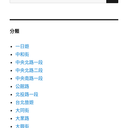
尋
台
關
北
華
鍵
山
字:
門
分類
票
資
一日遊
訊、
必
中和街
買
中央北路一段
限
中央北路二段
定
周
中央南路一段
邊、
公館路
5
北投路一段
大
亮
台北旅遊
點
大同街
全
大業路
攻
略！〉
大興街