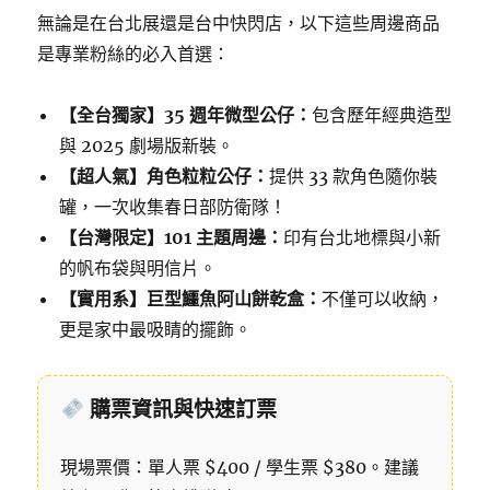
無論是在台北展還是台中快閃店，以下這些周邊商品
是專業粉絲的必入首選：
【全台獨家】35 週年微型公仔：
包含歷年經典造型
與 2025 劇場版新裝。
【超人氣】角色粒粒公仔：
提供 33 款角色隨你裝
罐，一次收集春日部防衛隊！
【台灣限定】101 主題周邊：
印有台北地標與小新
的帆布袋與明信片。
【實用系】巨型鱷魚阿山餅乾盒：
不僅可以收納，
更是家中最吸睛的擺飾。
購票資訊與快速訂票
現場票價：單人票 $400 / 學生票 $380。建議