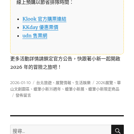
線上預購以節省排隊時間：
Klook 官方購票連結
KKday 優惠票價
udn 售票網
更多活動詳情請鎖定官方公告，快跟著小新一起開啟
2026 年的冒險之旅吧！
發
分
標
2026-01-10
台北旅遊
、
展覽情報
、
生活娛樂
2026展覽
、
華
佈
類
籤
山文創園區
、
蠟筆小新35週年
、
蠟筆小新展
、
蠟筆小新限定商品
日
在
發佈留言
期:
〈【2026
蠟
筆
小
新
搜
搜
尋
展】