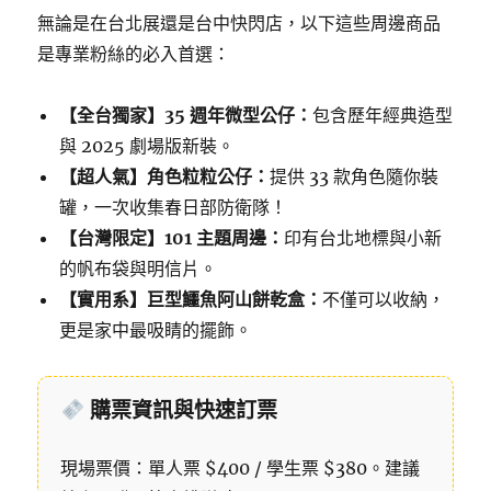
無論是在台北展還是台中快閃店，以下這些周邊商品
是專業粉絲的必入首選：
【全台獨家】35 週年微型公仔：
包含歷年經典造型
與 2025 劇場版新裝。
【超人氣】角色粒粒公仔：
提供 33 款角色隨你裝
罐，一次收集春日部防衛隊！
【台灣限定】101 主題周邊：
印有台北地標與小新
的帆布袋與明信片。
【實用系】巨型鱷魚阿山餅乾盒：
不僅可以收納，
更是家中最吸睛的擺飾。
購票資訊與快速訂票
現場票價：單人票 $400 / 學生票 $380。建議