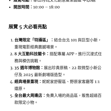
展覽地點：
華山1914文化創意產業園區 中4B館
開放時間：
10:00 – 18:00
展覽 5 大必看亮點
台灣限定「特攝區」：
結合台北 101 與巨型小新，
重現電影經典震撼場景。
8 大互動科技關卡：
搭配專屬 APP，進行沉浸式任
務與模仿挑戰。
35 週年博物館：
展出珍貴原稿、22 款微型小新公
仔及 2025 最新劇場版造型。
經典場景重現：
妮妮家舒壓區、野原家客廳等 1:1
還原。
全台最大周邊店：
免費入場的商品區，販售超過百
款限定小物。