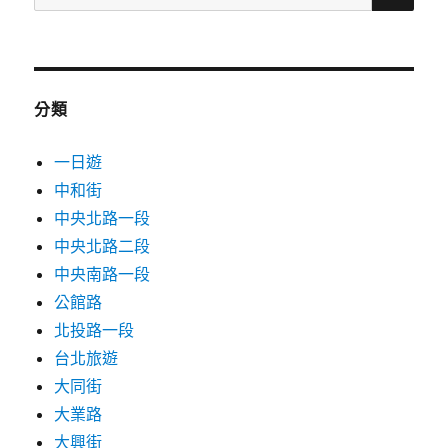
尋
台
關
北
華
鍵
山
字:
門
分類
票
資
一日遊
訊、
必
中和街
買
中央北路一段
限
中央北路二段
定
周
中央南路一段
邊、
公館路
5
北投路一段
大
亮
台北旅遊
點
大同街
全
大業路
攻
略！〉
大興街