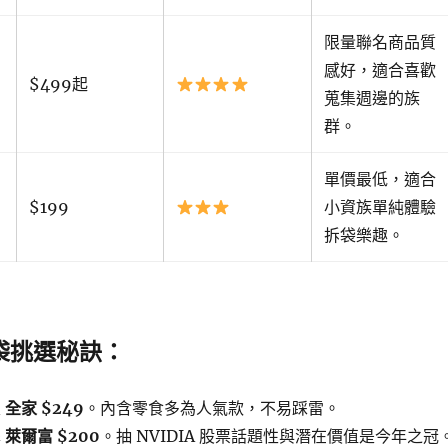
限量聯名商品質
感好，適合喜歡
$499起
蒐集週邊的族
群。
單價最低，適合
$199
小資族單純體驗
拆袋樂趣。
福袋挑選秘訣：
定
全家 $249
。內含零食多為人氣款，不易踩雷。
擇
萊爾富 $200
。抽 NVIDIA 股票話題性與潛在價值是今年之冠