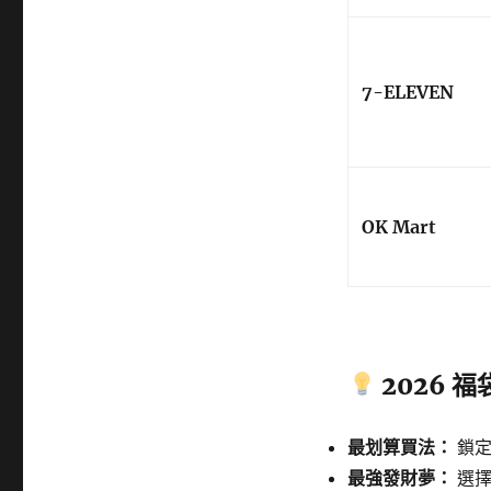
全
家、
萊
爾
7-ELEVEN
富
售
價/
內
容
物/CP
OK Mart
值
推
薦〉
2026 
最划算買法：
鎖
最強發財夢：
選