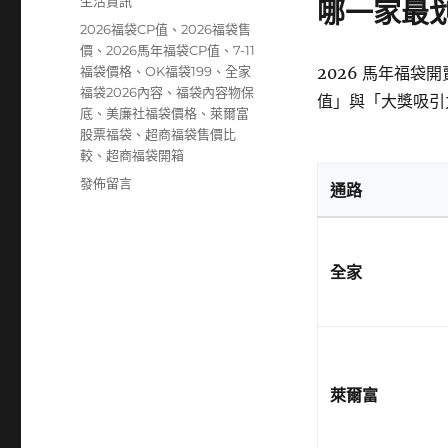
分
生活資訊
哪一家最
日
類
標
2026福袋CP值
、
2026福袋售
期:
籤
價
、
2026馬年福袋CP值
、
7-11
福袋價格
、
OK福袋199
、
全家
2026 馬年福
福袋2026內容
、
福袋內容物保
值」與「大獎吸引
底
、
美廉社福袋價格
、
萊爾富
股票福袋
、
超商福袋售價比
較
、
超商福袋開箱
在
發佈留言
通路
〈2026
便
利
商
全家
店
福
袋
全
攻
略》
萊爾富
7-
11、