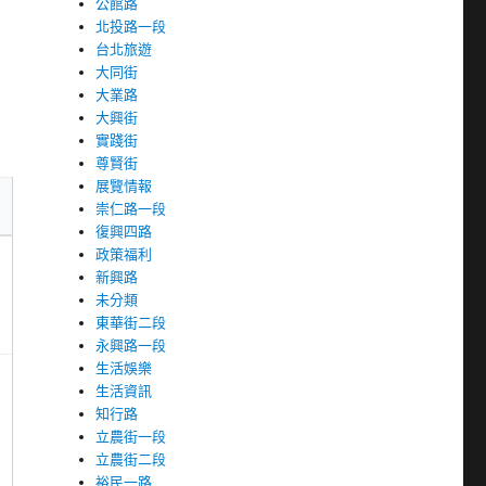
公館路
北投路一段
台北旅遊
大同街
大業路
大興街
實踐街
尊賢街
展覽情報
崇仁路一段
復興四路
政策福利
新興路
未分類
東華街二段
永興路一段
生活娛樂
生活資訊
知行路
立農街一段
立農街二段
裕民一路