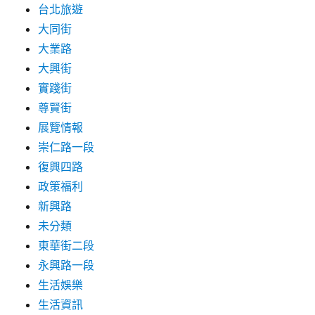
快
台北旅遊
去
大同街
加
大業路
油！〉
大興街
實踐街
尊賢街
展覽情報
崇仁路一段
復興四路
政策福利
新興路
未分類
東華街二段
永興路一段
生活娛樂
生活資訊