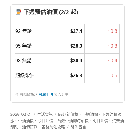
下週預估油價 (2/2 起)
92 無鉛
$27.4
↑ 0.3
95 無鉛
$28.9
↑ 0.3
98 無鉛
$30.9
↑ 0.4
超級柴油
$26.3
↑ 0.6
※ 實際價格以
台灣中油
公告為準
發
分
標
2026-02-01
生活資訊
95無鉛價格
、
下週油價
、
下週油價調
佈
類
籤
漲
、
中油油價
、
今日油價
、
台灣中油即時油價
、
明日油價
、
汽柴油
日
在
漲跌
、
油價預測
、
省錢加油攻略
發佈留言
期:
〈下