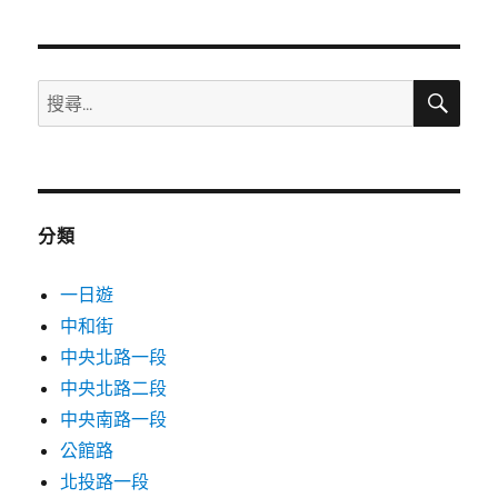
週
油
價
預
搜
搜
尋
計
尋
調
關
漲！
汽
鍵
油
字:
漲
分類
0.4
元、
一日遊
柴
油
中和街
0.6
中央北路一段
元，
中央北路二段
今
日
中央南路一段
(週
公館路
日)
北投路一段
趕