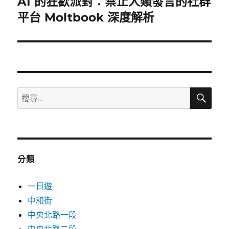
AI 的狂歡派對：禁止人類發言的社群
上
一
平台 Moltbook 深度解析
導
篇
覽
文
章:
搜
搜
尋
尋
關
鍵
字:
分類
一日遊
中和街
中央北路一段