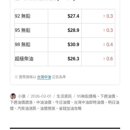
92 無鉛
$27.4
↑ 0.3
95 無鉛
$28.9
↑ 0.3
98 無鉛
$30.9
↑ 0.4
超級柴油
$26.3
↑ 0.6
※ 實際價格以
台灣中油
公告為準
作
發
分
標
小張
2026-02-01
生活資訊
95無鉛價格
、
下週油價
、
者
佈
類
籤
下週油價調漲
、
中油油價
、
今日油價
、
台灣中油即時油價
、
明日油
日
價
、
汽柴油漲跌
、
油價預測
、
省錢加油攻略
期: