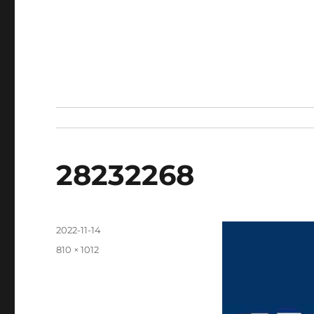
28232268
發
2022-11-14
佈
完
810 × 1012
日
整
期:
尺
寸