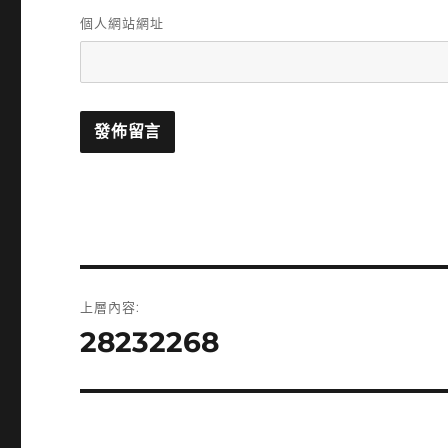
個人網站網址
文
上層內容:
章
28232268
導
覽