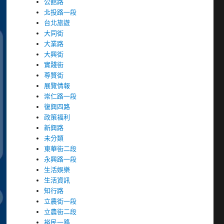
公館路
北投路一段
台北旅遊
大同街
大業路
大興街
實踐街
尊賢街
展覽情報
崇仁路一段
復興四路
政策福利
新興路
未分類
東華街二段
永興路一段
生活娛樂
生活資訊
知行路
立農街一段
立農街二段
裕民一路