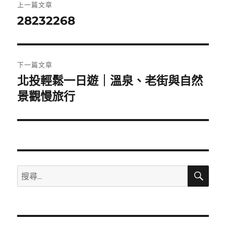
上一篇文章
章
28232268
上
一
導
篇
覽
文
下一篇文章
章:
北投輕鬆一日遊｜溫泉、老街與自然
下
一
景觀慢旅行
篇
文
章:
搜
搜
尋
尋
關
鍵