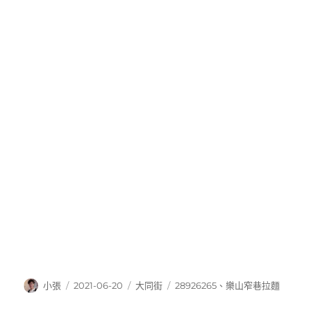
作
發
分
標
小張
2021-06-20
大同街
28926265
、
樂山窄巷拉麵
者
佈
類
籤