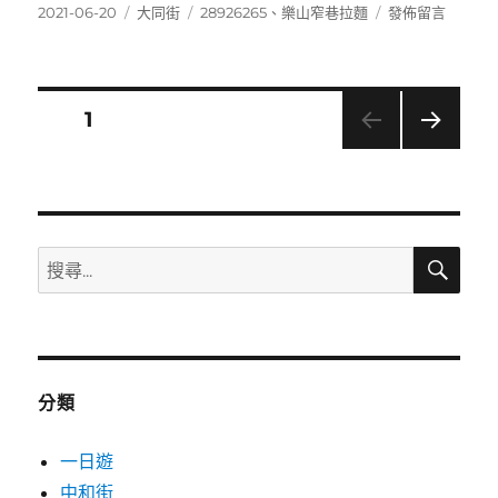
發
分
標
在
2021-06-20
大同街
28926265
、
樂山窄巷拉麵
發佈留言
佈
類
籤
〈28926265〉
日
期:
文
頁次
1
下一
章
頁
分
搜
搜
頁
尋
尋
關
鍵
字:
分類
一日遊
中和街