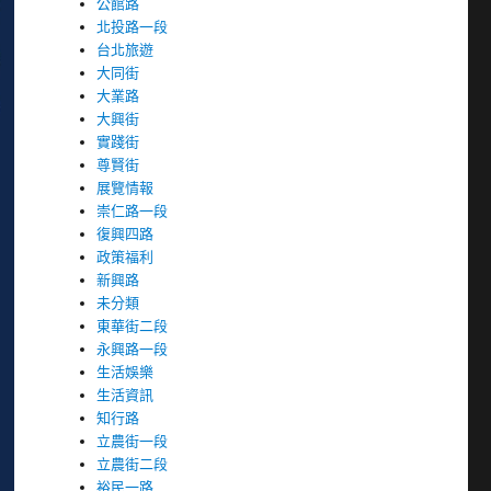
公館路
北投路一段
台北旅遊
大同街
大業路
大興街
實踐街
尊賢街
展覽情報
崇仁路一段
復興四路
政策福利
新興路
未分類
東華街二段
永興路一段
生活娛樂
生活資訊
知行路
立農街一段
立農街二段
裕民一路