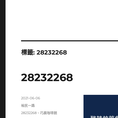
標籤:
28232268
28232268
發
2021-06-06
佈
分
裕民一路
日
類
標
28232268
、
巧晨咖啡館
期: