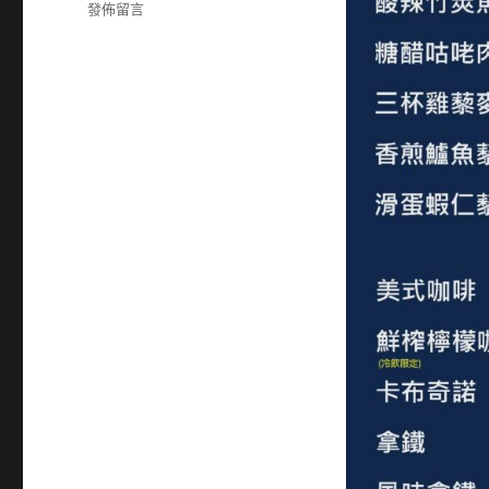
籤
在
發佈留言
〈28232268〉