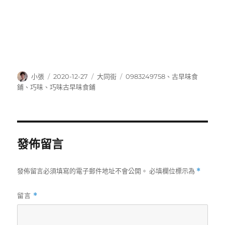
作
發
分
標
小張
2020-12-27
大同街
0983249758
、
古早味食
者
佈
類
籤
鋪
、
巧味
、
巧味古早味食鋪
日
期:
發佈留言
發佈留言必須填寫的電子郵件地址不會公開。
必填欄位標示為
*
留言
*