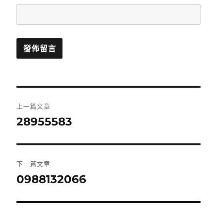
文
上一篇文章
章
28955583
上
一
導
篇
覽
文
下一篇文章
章:
0988132066
下
一
篇