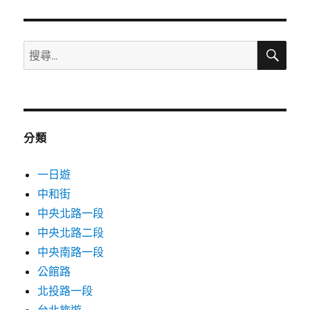
文
章:
搜
搜
尋
尋
關
鍵
字:
分類
一日遊
中和街
中央北路一段
中央北路二段
中央南路一段
公館路
北投路一段