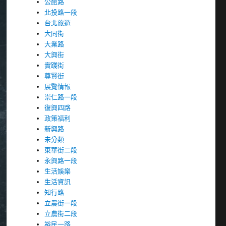
公館路
北投路一段
台北旅遊
大同街
大業路
大興街
實踐街
尊賢街
展覽情報
崇仁路一段
復興四路
政策福利
新興路
未分類
東華街二段
永興路一段
生活娛樂
生活資訊
知行路
立農街一段
立農街二段
裕民一路