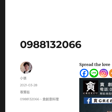
0988132066
Spread the love
作
小張
者
發
2021-03-28
佈
分
尊賢街
日
類
標
0988132066
、
貪創意料理
期:
籤